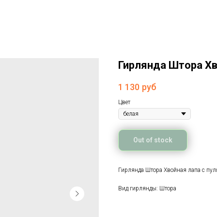
Гирлянда Штора Хв
1 130
руб
Цвет
Out of stock
Гирлянда Штора Хвойная лапа с пуль
Вид гирлянды: Штора